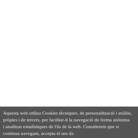
Aquesta web utiliza Cookies tècniques, de personalització i anàlisi,
pròpies i de tercers, per facilitar-li la navegació de forma anònima
i analitzar estadístiques de l'ús de la web. Considerem que si
continua navegant, accepta el seu ús.